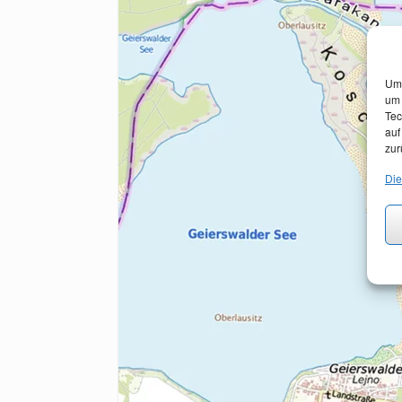
Um 
um 
Tec
auf
zur
Die