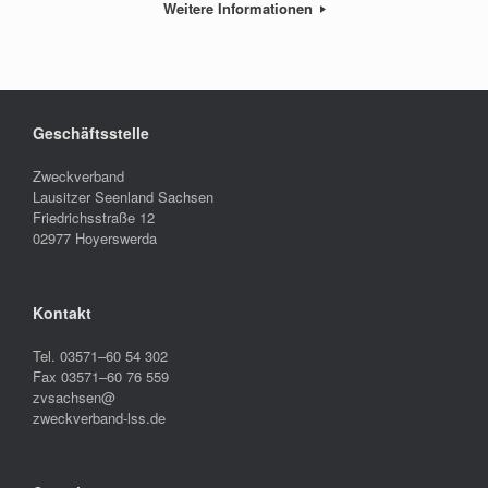
Weitere Informationen
Geschäftsstelle
Zweckverband
Lausitzer Seenland Sachsen
Friedrichsstraße 12
02977 Hoyerswerda
Kontakt
Tel. 03571–60 54 302
Fax 03571–60 76 559
zvsachsen@
zweckverband-lss.de