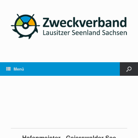
Menü
Hafenmeister - Geierswalder See