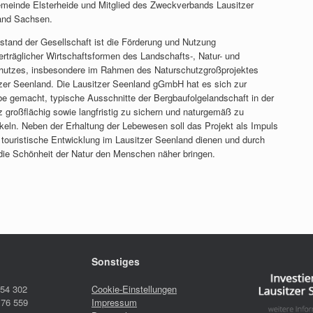
meinde Elsterheide und Mitglied des Zweckverbands Lausitzer
and Sachsen.
tand der Gesellschaft ist die Förderung und Nutzung
erträglicher Wirtschaftsformen des Landschafts-, Natur- und
chutzes, insbesondere im Rahmen des Naturschutzgroßprojektes
zer Seenland. Die Lausitzer Seenland gGmbH hat es sich zur
e gemacht, typische Ausschnitte der Bergbaufolgelandschaft in der
z großflächig sowie langfristig zu sichern und naturgemäß zu
keln. Neben der Erhaltung der Lebewesen soll das Projekt als Impuls
e touristische Entwicklung im Lausitzer Seenland dienen und durch
die Schönheit der Natur den Menschen näher bringen.
Sonstiges
 54 302
Cookie-Einstellungen
 76 559
Impressum