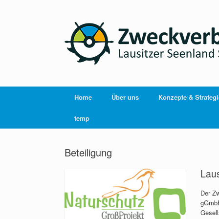
Home
Über uns
Konzepte & Strateg
temp
Beteiligung
Lau
Der Zw
gGmbH 
Gesell