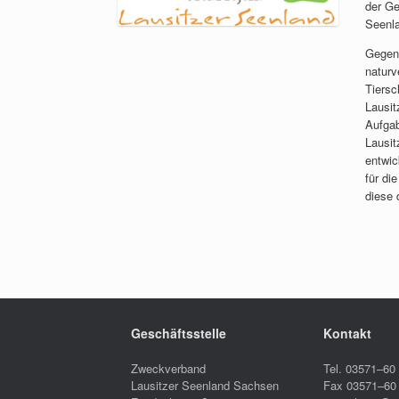
der Ge
Seenl
Gegens
naturv
Tiers
Lausit
Aufgab
Lausit
entwic
für di
diese 
Geschäftsstelle
Kontakt
Zweckverband
Tel. 03571–60
Lausitzer Seenland Sachsen
Fax 03571–60