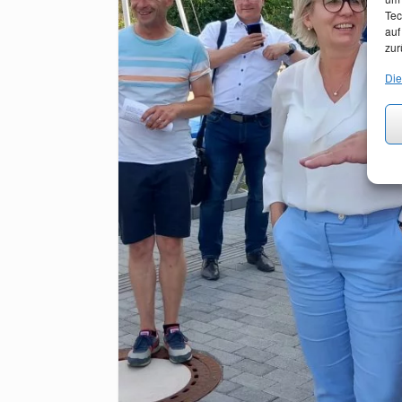
Tec
auf
zur
Die