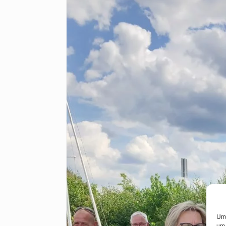
Um 
um 