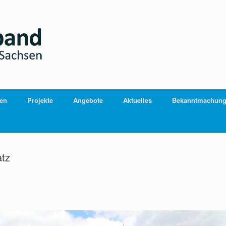
ien
Projekte
Angebote
Aktuelles
Bekanntmachun
atz