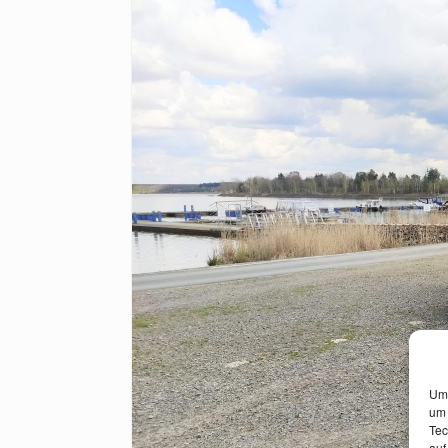
Um 
um 
Tec
auf