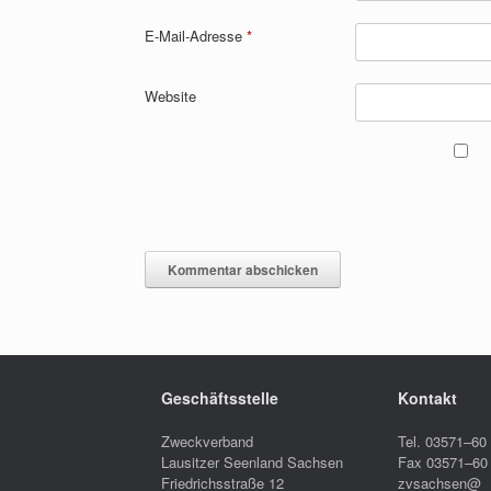
E-Mail-Adresse
*
Website
Geschäftsstelle
Kontakt
Zweckverband
Tel. 03571–60
Lausitzer Seenland Sachsen
Fax 03571–60
Friedrichsstraße 12
zvsachsen@