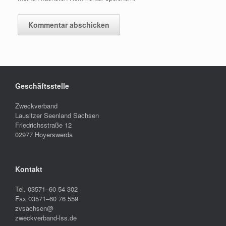
Geschäftsstelle
Zweckverband
Lausitzer Seenland Sachsen
Friedrichsstraße 12
02977 Hoyerswerda
Kontakt
Tel. 03571–60 54 302
Fax 03571–60 76 559
zvsachsen@
zweckverband-lss.de