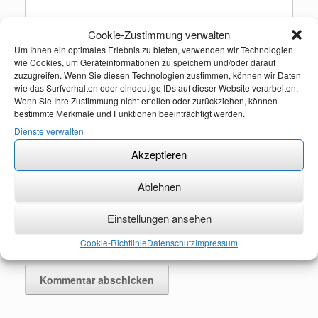
Cookie-Zustimmung verwalten
Name
*
Um Ihnen ein optimales Erlebnis zu bieten, verwenden wir Technologien
wie Cookies, um Geräteinformationen zu speichern und/oder darauf
zuzugreifen. Wenn Sie diesen Technologien zustimmen, können wir Daten
wie das Surfverhalten oder eindeutige IDs auf dieser Website verarbeiten.
Wenn Sie Ihre Zustimmung nicht erteilen oder zurückziehen, können
E-Mail-Adresse
*
bestimmte Merkmale und Funktionen beeinträchtigt werden.
Dienste verwalten
Akzeptieren
Website
Ablehnen
Einstellungen ansehen
Name, E-Mail-Adresse und Website in diesem Browser für
meinen nächsten Kommentar speichern.
Cookie-Richtlinie
Datenschutz
Impressum