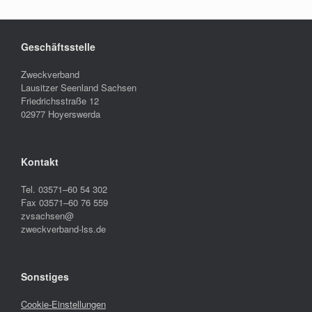
Geschäftsstelle
Zweckverband
Lausitzer Seenland Sachsen
Friedrichsstraße 12
02977 Hoyerswerda
Kontakt
Tel. 03571–60 54 302
Fax 03571–60 76 559
zvsachsen@
zweckverband-lss.de
Sonstiges
Cookie-Einstellungen